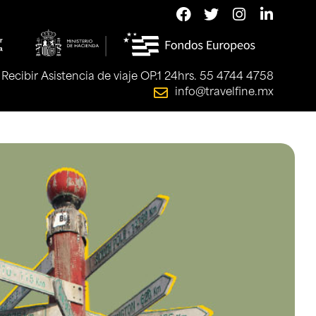
Recibir Asistencia de viaje OP.1 24hrs. 55 4744 4758
info@travelfine.mx