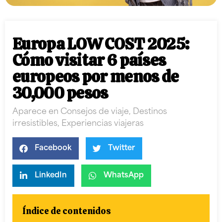
Europa LOW COST 2025:
Cómo visitar 6 países
europeos por menos de
30,000 pesos
Aparece en
Consejos de viaje
,
Destinos
irresistibles
,
Experiencias viajeras
Facebook
Twitter
LinkedIn
WhatsApp
Índice de contenidos