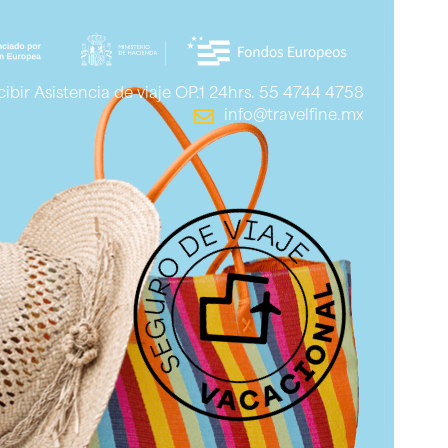
ibir Asistencia de viaje OP.1 24hrs. 55 4744 4758
info@travelfine.mx