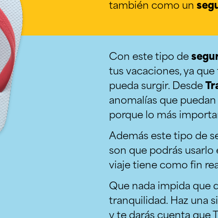
también como un
segu
Con este tipo de
segur
tus vacaciones, ya que
pueda surgir. Desde
Tr
anomalías que puedan m
porque lo más importan
Además este tipo de se
son que podrás usarlo
viaje tiene como fin re
Que nada impida que d
tranquilidad. Haz una 
y te darás cuenta que 