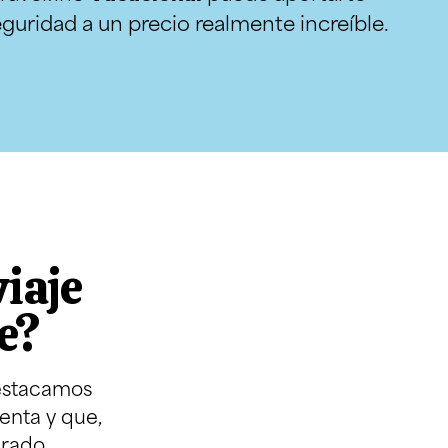
eguridad a un precio realmente increíble.
viaje
e?
destacamos
enta y que,
rado.