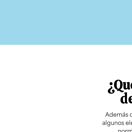
¿Qué
d
Además de
algunos el
norm