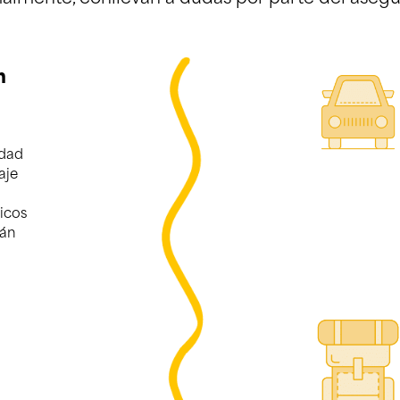
n
edad
aje
icos
tán