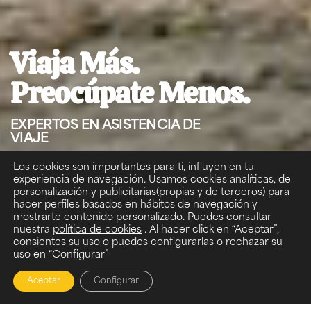
Viaja Más.
Preocúpate Menos.
EXPERTOS EN ASISTENCIA DE
VIAJE
Los cookies son importantes para ti, influyen en tu
experiencia de navegación. Usamos cookies analíticas, de
España y Andorra - Todo el mundo
personalización y publicitarias(propias y de terceros) para
9/8/2026 - 9/8/2026
1
hacer perfiles basados en hábitos de navegación y
mostrarte contenido personalizado. Puedes consultar
ChooseInsurance
nuestra
política de cookies
. Al hacer click en “Aceptar”,
consientes su uso o puedes configurarlas o rechazar su
uso en “Configurar”
COTIZAR
Aceptar
Configurar
¿Necesitas asistencia de