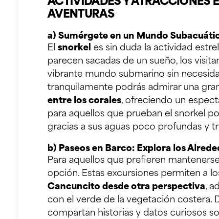
ACTIVIDADES Y ATRACCIONES 
AVENTURAS
a) Sumérgete en un Mundo Subacuáti
El
snorkel
es sin duda la actividad estr
parecen sacadas de un sueño, los visitan
vibrante mundo submarino sin necesid
tranquilamente podrás admirar una gra
entre los corales
, ofreciendo un espect
para aquellos que prueban el snorkel por
gracias a sus aguas poco profundas y tr
b) Paseos en Barco: Explora los Alred
Para aquellos que prefieren mantenerse
opción. Estas excursiones permiten a lo
Cancuncito desde otra perspectiva
, a
con el verde de la vegetación costera. 
compartan historias y datos curiosos so