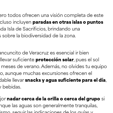
pero todos ofrecen una visión completa de este
cluso incluyen
paradas en otras islas o puntos
a Isla de Sacrificios, brindando una
sobre la biodiversidad de la zona.
ancuncito de Veracruz es esencial ir bien
levar suficiente
protección solar
, pues el sol
 meses de verano. Además, no olvides tu equipo
opio, aunque muchas excursiones ofrecen el
able llevar
snacks y agua suficiente para el día
,
y bebidas.
jor
nadar cerca de la orilla o cerca del grupo
si
nque las aguas son generalmente tranquilas,
smo, seguir las indicaciones de los guías y