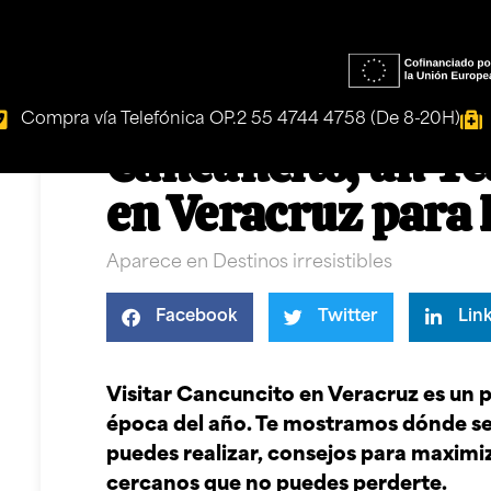
Compra vía Telefónica OP.2 55 4744 4758 (De 8-20H)
Cancuncito, un Te
en Veracruz para 
Aparece en
Destinos irresistibles
Facebook
Twitter
Lin
Visitar Cancuncito en Veracruz es un p
época del año. Te mostramos dónde se 
puedes realizar, consejos para maximiza
cercanos que no puedes perderte.