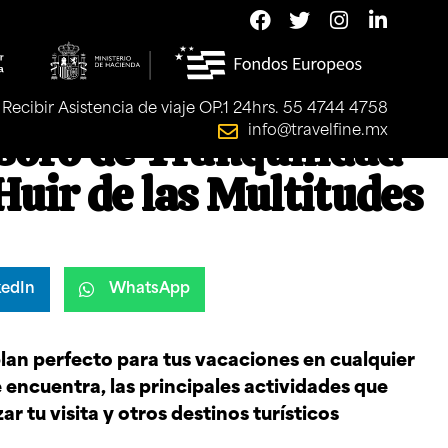
Recibir Asistencia de viaje OP.1 24hrs. 55 4744 4758
soro de Tranquilidad
info@travelfine.mx
Huir de las Multitudes
kedIn
WhatsApp
lan perfecto para tus vacaciones en cualquier
encuentra, las principales actividades que
r tu visita y otros destinos turísticos