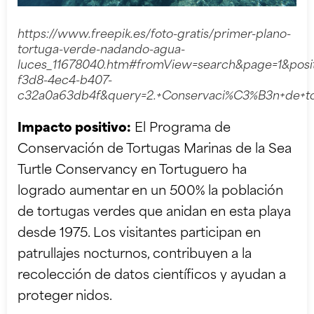
https://www.freepik.es/foto-gratis/primer-plano-
tortuga-verde-nadando-agua-
luces_11678040.htm#fromView=search&page=1&posi
f3d8-4ec4-b407-
c32a0a63db4f&query=2.+Conservaci%C3%B3n+de+to
Impacto positivo:
El Programa de
Conservación de Tortugas Marinas de la Sea
Turtle Conservancy en Tortuguero ha
logrado aumentar en un 500% la población
de tortugas verdes que anidan en esta playa
desde 1975. Los visitantes participan en
patrullajes nocturnos, contribuyen a la
recolección de datos científicos y ayudan a
proteger nidos.