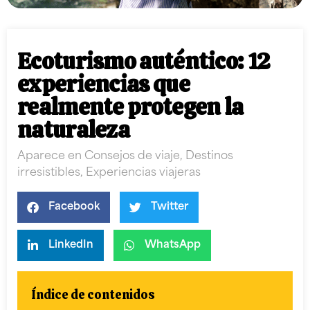
Ecoturismo auténtico: 12
experiencias que
realmente protegen la
naturaleza
Aparece en
Consejos de viaje
,
Destinos
irresistibles
,
Experiencias viajeras
Facebook
Twitter
LinkedIn
WhatsApp
Índice de contenidos