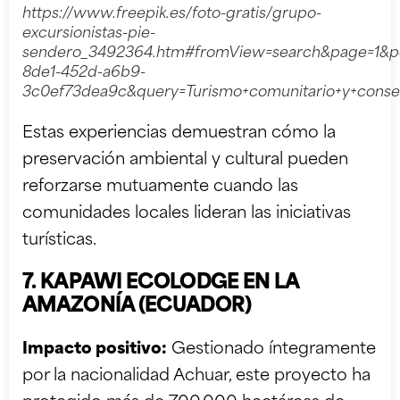
https://www.freepik.es/foto-gratis/grupo-
excursionistas-pie-
sendero_3492364.htm#fromView=search&page=1&pos
8de1-452d-a6b9-
3c0ef73dea9c&query=Turismo+comunitario+y+conse
Estas experiencias demuestran cómo la
preservación ambiental y cultural pueden
reforzarse mutuamente cuando las
comunidades locales lideran las iniciativas
turísticas.
7. KAPAWI ECOLODGE EN LA
AMAZONÍA (ECUADOR)
Impacto positivo:
Gestionado íntegramente
por la nacionalidad Achuar, este proyecto ha