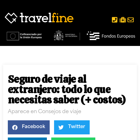
Seguro de viaje al
extranjero: todo lo que
necesitas saber (+ costos)
Aparece en
Consejos de viaje
Facebook
Twitter