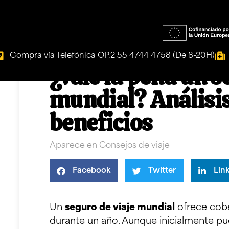
Compra vía Telefónica OP.2 55 4744 4758 (De 8-20H)
¿Vale la pena un s
mundial? Análisis
beneficios
Aparece en
Consejos de viaje
Facebook
Twitter
Lin
Un
seguro de viaje mundial
ofrece cobe
durante un año. Aunque inicialmente pue