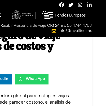
Recibir Asistencia de viaje OP.1 24hrs. 55 4744 4758
eguro de viaje
info@travelfine.mx
 de costos y
kedIn
WhatsApp
rtura global para múltiples viajes
de parecer costoso, el análisis de