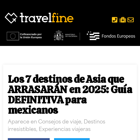
Los 7 destinos de Asia que
ARRASARÁN en 2025: Guía
DEFINITIVA para
mexicanos
Aparece en
Consejos de viaje
,
Destinos
irresistibles
,
Experiencias viajeras