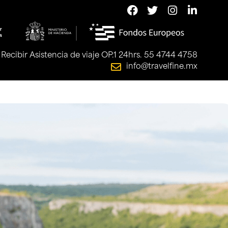
Recibir Asistencia de viaje OP.1 24hrs. 55 4744 4758
info@travelfine.mx