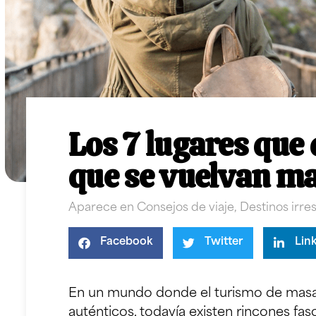
Los 7 lugares que 
que se vuelvan m
Aparece en
Consejos de viaje
,
Destinos irres
Facebook
Twitter
Lin
En un mundo donde el turismo de masa
auténticos, todavía existen rincones fas