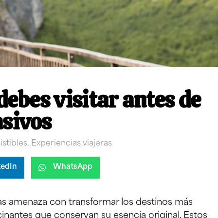
debes visitar antes de
asivos
istibles
,
Experiencias viajeras
kedIn
WhatsApp
s amenaza con transformar los destinos más
cinantes que conservan su esencia original. Estos