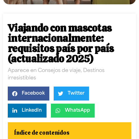
Viajando con mascotas
internacionalmente:
requisitos país por país
(actualizado 2025)
Aparece en
Consejos de viaje
,
Destinos
irresistibles
Facebook
Twitter
LinkedIn
WhatsApp
Índice de contenidos